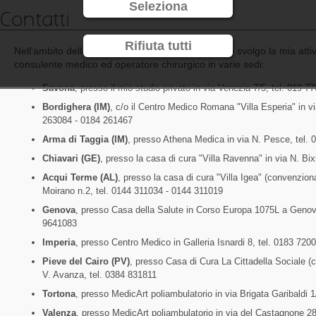
Seleziona
Contatti
Rifiuta tutti
Nell'ambito della specialità di chirurgo della mano svolgo la mia att
consulente medico ed operatore chirurgico in varie sedi:
Savona
, presso il mio studio privato in via Venezia 7/5, tel. 019 7
Bordighera (IM)
, c/o il Centro Medico Romana "Villa Esperia" in v
263084 - 0184 261467
Arma di Taggia (IM)
, presso Athena Medica in via N. Pesce, tel.
Chiavari (GE)
, presso la casa di cura "Villa Ravenna" in via N. Bi
Acqui Terme (AL)
, presso la casa di cura "Villa Igea" (convenzion
Moirano n.2, tel. 0144 311034 - 0144 311019
Genova
, presso Casa della Salute in Corso Europa 1075L a Genov
9641083
Imperia
, presso Centro Medico in Galleria Isnardi 8, tel. 0183 720
Pieve del Cairo (PV)
, presso Casa di Cura La Cittadella Sociale (
V. Avanza, tel. 0384 831811
Tortona
, presso MedicArt poliambulatorio in via Brigata Garibaldi 
Valenza
, presso MedicArt poliambulatorio in via del Castagnone 2